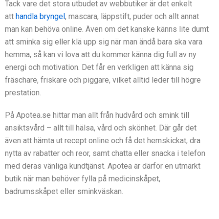
Tack vare det stora utbudet av webbutiker är det enkelt
att
handla bryngel
, mascara, läppstift, puder och allt annat
man kan behöva online. Även om det kanske känns lite dumt
att sminka sig eller klä upp sig när man ändå bara ska vara
hemma, så kan vi lova att du kommer känna dig full av ny
energi och motivation. Det får en verkligen att känna sig
fräschare, friskare och piggare, vilket alltid leder till högre
prestation.
På Apotea.se hittar man allt från hudvård och smink till
ansiktsvård – allt till hälsa, vård och skönhet. Där går det
även att hämta ut recept online och få det hemskickat, dra
nytta av rabatter och reor, samt chatta eller snacka i telefon
med deras vänliga kundtjänst. Apotea är därför en utmärkt
butik när man behöver fylla på medicinskåpet,
badrumsskåpet eller sminkväskan.