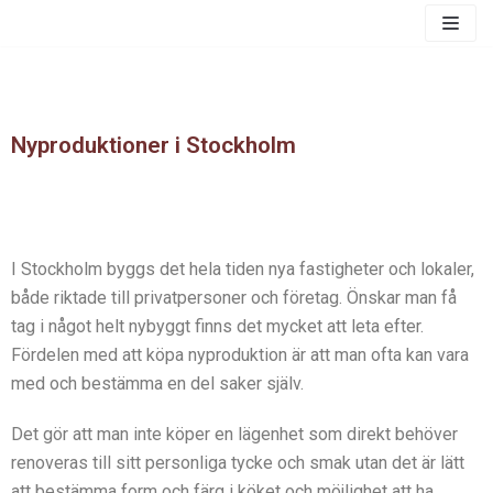
Skip
to
content
Nyproduktioner i Stockholm
I Stockholm byggs det hela tiden nya fastigheter och lokaler,
både riktade till privatpersoner och företag. Önskar man få
tag i något helt nybyggt finns det mycket att leta efter.
Fördelen med att köpa nyproduktion är att man ofta kan vara
med och bestämma en del saker själv.
Det gör att man inte köper en lägenhet som direkt behöver
renoveras till sitt personliga tycke och smak utan det är lätt
att bestämma form och färg i köket och möjlighet att ha